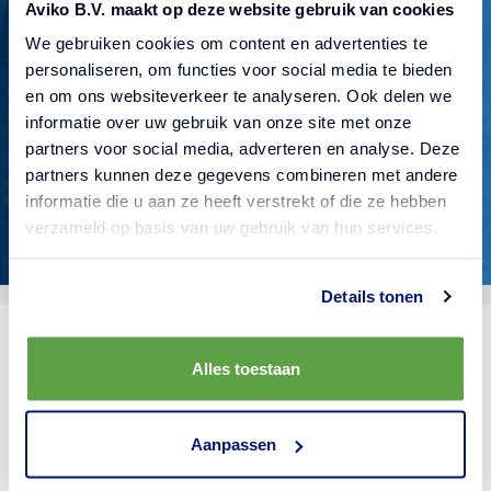
Aviko B.V. maakt op deze website gebruik van cookies
We gebruiken cookies om content en advertenties te
Controleer of je het adres goed hebt ingevuld, ga
personaliseren, om functies voor social media te bieden
terug naar de vorige pagina of probeer onze
en om ons websiteverkeer te analyseren. Ook delen we
zoekfunctie als je op zoek bent naar iets
informatie over uw gebruik van onze site met onze
partners voor social media, adverteren en analyse. Deze
specifieks.
partners kunnen deze gegevens combineren met andere
informatie die u aan ze heeft verstrekt of die ze hebben
verzameld op basis van uw gebruik van hun services.
Details tonen
Alles toestaan
Aanpassen
Assortiment