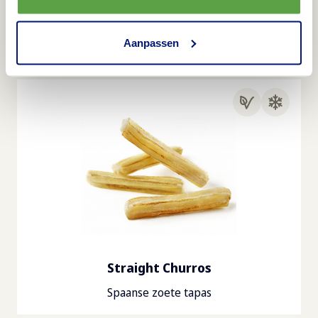
Cream Cheese Bites
Aanpassen
Perfect om te delen
Straight Churros
Spaanse zoete tapas